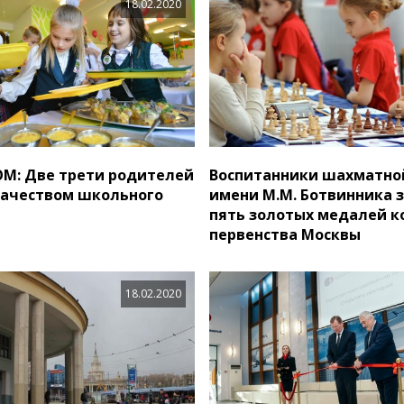
18.02.2020
М: Две трети родителей
Воспитанники шахматно
качеством школьного
имени М.М. Ботвинника 
пять золотых медалей к
первенства Москвы
18.02.2020