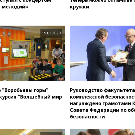
е мелодий»
кружки
19.02.2020
е "Воробьевы горы"
Руководство факультета
курсия "Волшебный мир
комплексной безопаснос
награждено грамотами 
Совета Федерации по об
безопасности