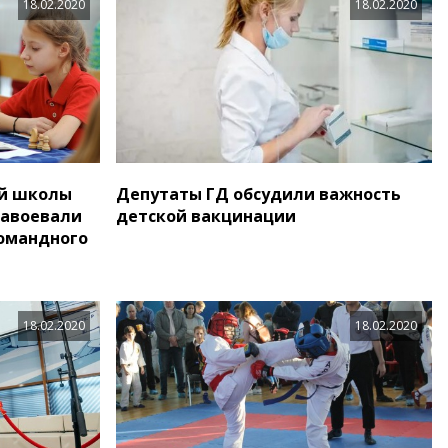
18.02.2020
18.02.2020
й школы
Депутаты ГД обсудили важность
завоевали
детской вакцинации
омандного
18.02.2020
18.02.2020