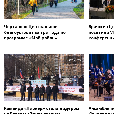
Чертаново Центральное
Врачи из Ц
благоустроят за три года по
посетили V
программе «Мой район»
конференц
20.02.2020
Команда «Пионер» стала лидером
Ансамбль пе
на Всероссийском зимнем
Локтева вы