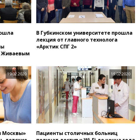
рошла
В Губкинском университете прошла
лекция от главного технолога
вы
«Арктик СПГ 2»
А. Живаевым
19.02.2020
19.02.2020
и Москвы»
Пациенты столичных больниц
ь детские
получат доступ к Wi-Fi до конца года