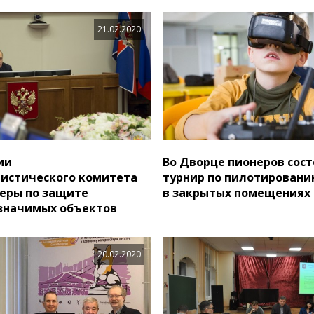
21.02.2020
ии
Во Дворце пионеров сос
истического комитета
турнир по пилотировани
еры по защите
в закрытых помещениях
значимых объектов
20.02.2020