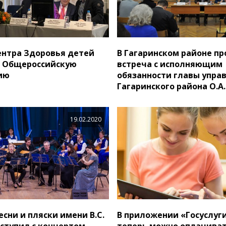
ентра Здоровья детей
В Гагаринском районе п
I Общероссийскую
встреча с исполняющим
ию
обязанности главы упра
Гагаринского района О.
19.02.2020
сни и пляски имени В.С.
В приложении «Госуслуг
ступил с концертом
теперь можно оплачиват