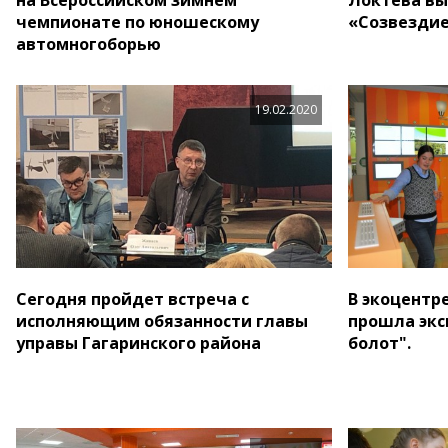
чемпионате по юношескому
«Созвезди
автомногоборью
19.02.2020
Сегодня пройдет встреча с
В экоцентр
исполняющим обязанности главы
прошла экс
управы Гагаринского района
болот".