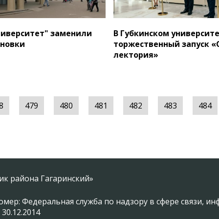
ниверситет" заменили
В Губкинском университ
ановки
торжественный запуск «
лектория»
8
479
480
481
482
483
484
ник района Гагаринский»
омер: Федеральная служба по надзору в сфере связи, 
 30.12.2014