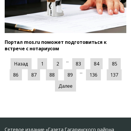
Портал mos.ru поможет подготовиться к
встрече с нотариусом
...
Назад
1
2
83
84
85
...
86
87
88
89
136
137
Далее
Сетевое издание «Газета Гагаринского района