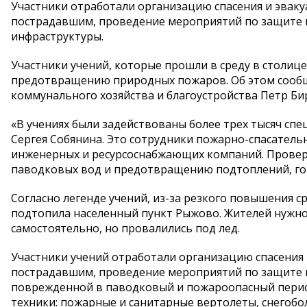
Участники отработали организацию спасения и эвак
пострадавшим, проведение мероприятий по защите 
инфраструктуры.
Участники учений, которые прошли в среду в столице
предотвращению природных пожаров. Об этом сооб
коммунального хозяйства и благоустройства Петр Би
«В учениях были задействованы более трех тысяч с
Сергея Собянина. Это сотрудники пожарно-спасатель
инженерных и ресурсоснабжающих компаний. Провер
паводковых вод и предотвращению подтоплений, гот
Согласно легенде учений, из-за резкого повышения с
подтопила населенный пункт Рыжово. Жителей нужно
самостоятельно, но провалились под лед.
Участники учений отработали организацию спасения
пострадавшим, проведение мероприятий по защите 
поврежденной в паводковый и пожароопасный перио
техники: пожарные и санитарные вертолеты, снегобо