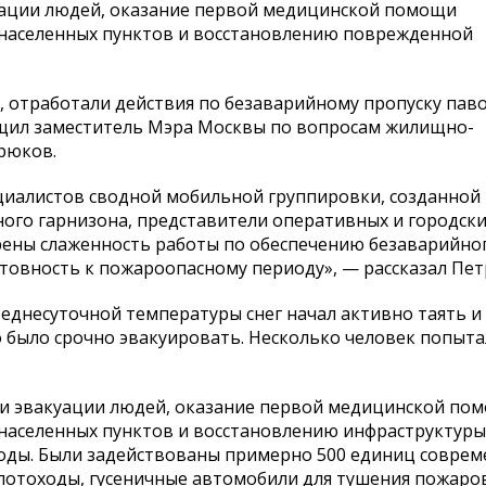
уации людей, оказание первой медицинской помощи
населенных пунктов и восстановлению поврежденной
, отработали действия по безаварийному пропуску пав
щил заместитель Мэра Москвы по вопросам жилищно-
рюков.
пециалистов сводной мобильной группировки, созданно
ного гарнизона, представители оперативных и городски
ены слаженность работы по обеспечению безаварийног
овность к пожароопасному периоду», — рассказал Пет
реднесуточной температуры снег начал активно таять и
 было срочно эвакуировать. Несколько человек попыта
 и эвакуации людей, оказание первой медицинской по
населенных пунктов и восстановлению инфраструктуры
ды. Были задействованы примерно 500 единиц совре
лотоходы, гусеничные автомобили для тушения пожаро