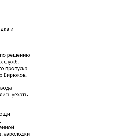
одка и
й по решению
х служб,
о пропуска
р Бирюков.
 вода
лись уехать
мощи
,
менной
в, аэролодки