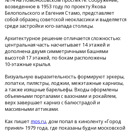
№14 на Ломоносовском проспекте. Сооружение,
возведенное в 1953 году по проекту Якова
Белопольского и Евгения Стамо, представляет
собой образец советской неоклассики и выделяется
среди застройки юго‑запада столицы.
Архитектурное решение отличается сложностью:
центральная часть насчитывает 14 этажей и
дополнена двумя симметричными башнями
высотой 17 этажей, по бокам расположены
10‑этажные крылья.
Визуальную выразительность формируют эркеры,
лопатки, пилястры, лоджии, межэтажные карнизы,
а также изящные барельефы. Входы оформлены
объемными порталами с вазонами и рокайлем,
верх завершает карниз с балюстрадой и
массивными аттиками.
Как пишет
mos.ru
, дом попал в киноленту «Город
принял» 1979 года, где показаны будни московской