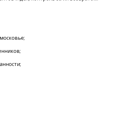
московье;
енников;
анности;