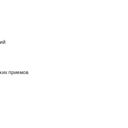
ший
ских приемов