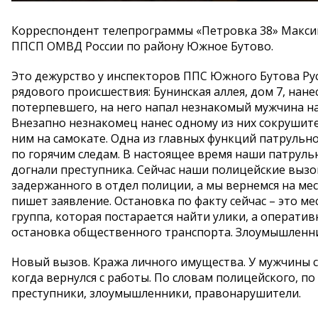
Корреспондент телепрограммы «Петровка 38» Максим
ППСП ОМВД России по району Южное Бутово.
Это дежурство у инспекторов ППС Южного Бутова Русл
рядового происшествия: Бунинская аллея, дом 7, нане
потерпевшего, на него напал незнакомый мужчина на 
Внезапно незнакомец нанес одному из них сокрушите
ним на самокате. Одна из главных функций патрульн
по горячим следам. В настоящее время наши патруль
догнали преступника. Сейчас наши полицейские вызо
задержанного в отдел полиции, а мы вернемся на м
пишет заявление. Остановка по факту сейчас – это м
группа, которая постарается найти улики, а операт
остановка общественного транспорта. Злоумышленник
Новый вызов. Кража личного имущества. У мужчины с
когда вернулся с работы. По словам полицейского, п
преступники, злоумышленники, правонарушители.