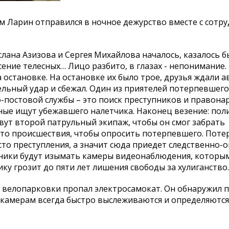
 Ларин отправился в ночное дежурство вместе с сотр
ана Азизова и Сергея Михайлова началось, казалось бы
сение телесных… Лицо разбито, в глазах - непонимание.
остановке. На остановке их было трое, друзья ждали ав
льный удар и сбежал. Один из приятелей потерпевшего 
о-постовой службы – это поиск преступников и правон
ные ищут убежавшего налетчика. Наконец везение: пол
вут второй патрульный экипаж, чтобы он смог забрать
есто происшествия, чтобы опросить потерпевшего. Пот
есто преступления, а значит сюда приедет следственно-
ивники будут изымать камеры видеонаблюдения, котор
у грозит до пяти лет лишения свободы за хулиганство.
 велопарковки пропал электросамокат. Он обнаружил 
о камерам всегда быстро выслеживаются и определяются