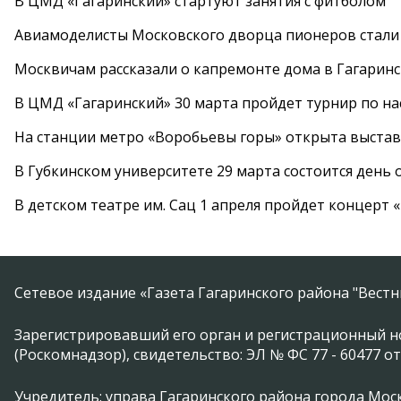
В ЦМД «Гагаринский» стартуют занятия с фитболом
Авиамоделисты Московского дворца пионеров стали
Москвичам рассказали о капремонте дома в Гагарин
В ЦМД «Гагаринский» 30 марта пройдет турнир по н
На станции метро «Воробьевы горы» открыта выста
В Губкинском университете 29 марта состоится день
В детском театре им. Сац 1 апреля пройдет концерт
Сетевое издание «Газета Гагаринского района "Вест
Зарегистрировавший его орган и регистрационный н
(Роскомнадзор), свидетельство: ЭЛ № ФС 77 - 60477 от
Учредитель: управа Гагаринского района города Москвы