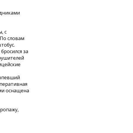
удниками
, с
 По словам
тобус.
бросился за
арушителей
ицейские
ерпевший
оперативная
ыми оснащена
пропажу,