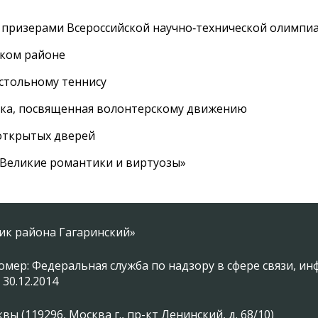
 призерами Всероссийской научно‑технической олимпи
ском районе
астольному теннису
вка, посвященная волонтерскому движению
 открытых дверей
 «Великие романтики и виртуозы»
ник района Гагаринский»
омер: Федеральная служба по надзору в сфере связи, 
 30.12.2014
 (119296, Москва г., пр-кт Ленинский, д. 68/10)