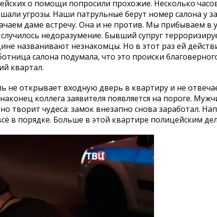
ейских о помощи попросили прохожие. Несколько часов
ышали угрозы. Наши патрульные берут номер салона у з
ачаем даме встречу. Она и не против. Мы прибываем в 
– случилось недоразумение. Бывший супруг терроризиру
щине названивают незнакомцы. Но в этот раз ей дейст
ботница салона подумала, что это происки благоверного
ий квартал.
ль не открывает входную дверь в квартиру и не отвеча
 наконец коллега заявителя появляется на пороге. Мужч
ьно творит чудеса: замок внезапно снова заработал. На
сё в порядке. Больше в этой квартире полицейским дел