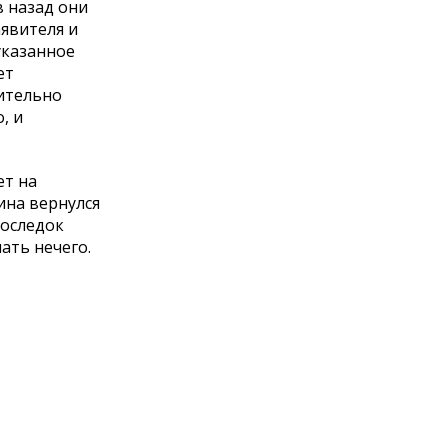
 назад они
аявителя и
указанное
ет
вительно
, и
ет на
ина вернулся
последок
ать нечего.