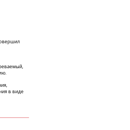
совершил
реваемый,
ию.
ия,
ния в виде