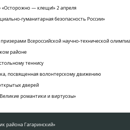
 «Осторожно — клещи!» 2 апреля
циально‑гуманитарная безопасность России»
 призерами Всероссийской научно‑технической олимпи
ском районе
астольному теннису
вка, посвященная волонтерскому движению
 открытых дверей
 «Великие романтики и виртуозы»
ник района Гагаринский»