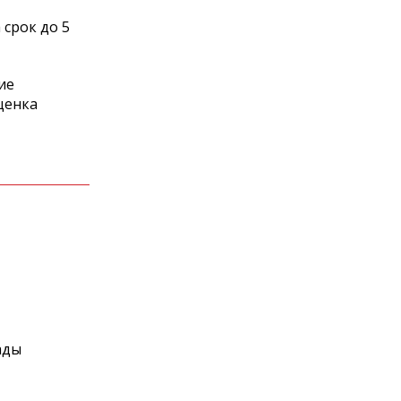
срок до 5
ие
ценка
ады