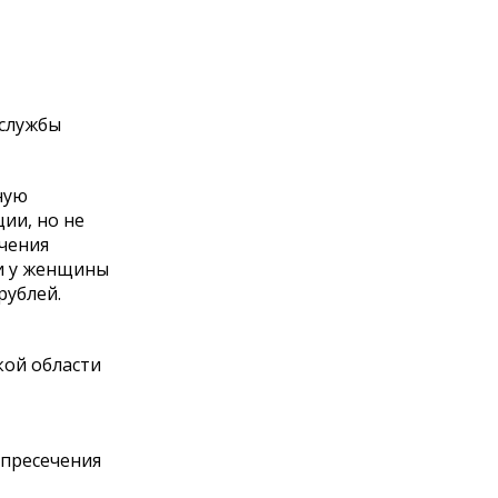
 службы
ную
ии, но не
чения
и у женщины
рублей.
кой области
 пресечения