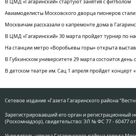
В ЦМД «Гагаринский» стартуют занятия с фитболом
Авиамоделисты Московского дворца пионеров стали
Москвичам рассказали о капремонте дома в Гагарин
В ЦМД «Гагаринский» 30 марта пройдет турнир по н
На станции метро «Воробьевы горы» открыта выста
В Губкинском университете 29 марта состоится день
В детском театре им. Сац 1 апреля пройдет концерт
Сетевое издание «Газета Гагаринского района "Вест
Зарегистрировавший его орган и регистрационный н
(Роскомнадзор), свидетельство: ЭЛ № ФС 77 - 60477 от
Учредитель: управа Гагаринского района города Москвы