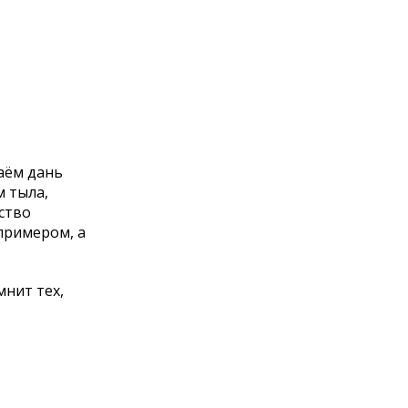
даём дань
 тыла,
ство
 примером, а
мнит тех,