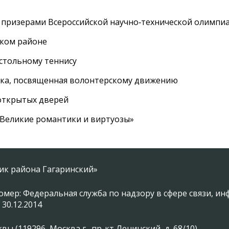
 призерами Всероссийской научно‑технической олимпи
ском районе
астольному теннису
вка, посвященная волонтерскому движению
 открытых дверей
 «Великие романтики и виртуозы»
ник района Гагаринский»
омер: Федеральная служба по надзору в сфере связи, 
 30.12.2014
 (119296, Москва г., пр-кт Ленинский, д. 68/10)