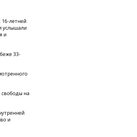
 16-летней
ки услышали
я и
беже 33-
смотренного
 свободы на
нутренней
во и