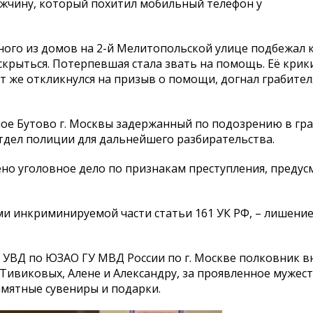
жчину, который похитил мобильный телефон у
ого из домов на 2-й Мелитопольской улице подбежал к
 скрыться. Потерпевшая стала звать на помощь. Её кри
 же откликнулся на призыв о помощи, догнал грабител
е Бутово г. Москвы задержанный по подозрению в гра
тдел полиции для дальнейшего разбирательства.
но уголовное дело по признакам преступления, преду
и инкриминируемой части статьи 161 УК РФ, – лишение
 УВД по ЮЗАО ГУ МВД России по г. Москве полковник в
Тивиковых, Алене и Александру, за проявленное мужест
мятные сувениры и подарки.