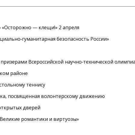
 «Осторожно — клещи!» 2 апреля
циально‑гуманитарная безопасность России»
 призерами Всероссийской научно‑технической олимпи
ском районе
астольному теннису
вка, посвященная волонтерскому движению
 открытых дверей
 «Великие романтики и виртуозы»