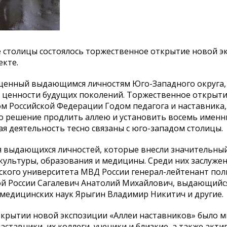
е столицы состоялось торжественное открытие новой э
екте.
вященный выдающимся личностям Юго-Западного округа,
ценности будущих поколений. Торжественное открыти
м Российской Федерации Годом педагога и наставника,
то решение продлить аллею и установить восемь именн
я деятельность тесно связаны с юго-западом столицы.
 выдающихся личностей, которые внесли значительный
 культуры, образования и медицины. Среди них заслуже
кого университета МВД России генерал-лейтенант по
ой России Сагалевич Анатолий Михайлович, выдающийс
 медицинских наук Ярыгин Владимир Никитич и другие.
крытии новой экспозиции «Аллеи наставников» было 
аставники, их коллеги, ученики и близкие, а также акт