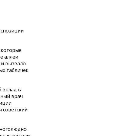
кспозиции
 которые
е аллеи
 и вызвало
ых табличек
 вклад в
нный врач
лиции
я советский
многолюдно.
ивные жители