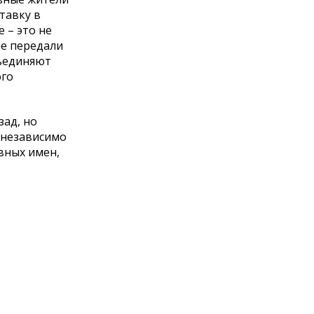
тавку в
 – это не
ые передали
бъединяют
ого
зад, но
, независимо
вных имен,