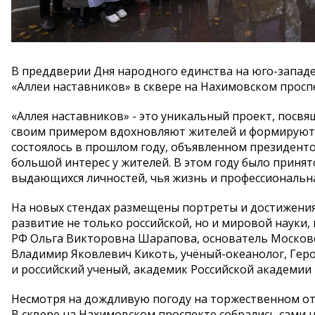
В преддверии Дня народного единства на юго-запад
«Аллеи наставников» в сквере на Нахимовском просп
«Аллея наставников» - это уникальный проект, пос
своим примером вдохновляют жителей и формируют 
состоялось в прошлом году, объявленном президенто
большой интерес у жителей. В этом году было приня
выдающихся личностей, чья жизнь и профессиональна
На новых стендах размещены портреты и достижения
развитие не только российской, но и мировой науки,
РФ Ольга Викторовна Шарапова, основатель Московс
Владимир Яковлевич Кикоть, учёный-океанолог, Гер
и российский ученый, академик Российской академии
Несмотря на дождливую погоду на торжественном от
В сквере на Нахимовском проспекте собрались сами н