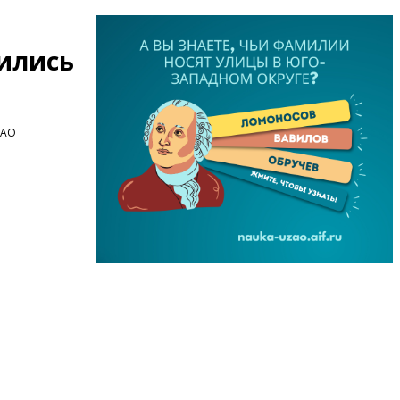
вились
ЗАО