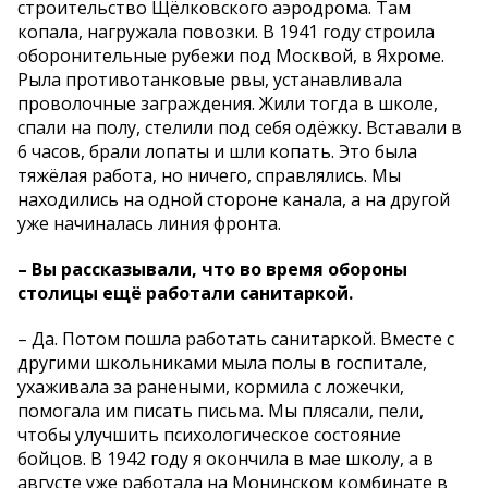
строительство Щёлковского аэродрома. Там
копала, нагружала повозки. В 1941 году строила
оборонительные рубежи под Москвой, в Яхроме.
Рыла противотанковые рвы, устанавливала
проволочные заграждения. Жили тогда в школе,
спали на полу, cтелили под себя одёжку. Вставали в
6 часов, брали лопаты и шли копать. Это была
тяжёлая работа, но ничего, справлялись. Мы
находились на одной стороне канала, а на другой
уже начиналась линия фронта.
– Вы рассказывали, что во время обороны
столицы ещё работали санитаркой.
– Да. Потом пошла работать санитаркой. Вместе с
другими школьниками мыла полы в госпитале,
ухаживала за ранеными, кормила с ложечки,
помогала им писать письма. Мы плясали, пели,
чтобы улучшить психологическое состояние
бойцов. В 1942 году я окончила в мае школу, а в
августе уже работала на Монинском комбинате в