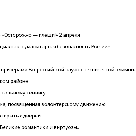
 «Осторожно — клещи!» 2 апреля
циально‑гуманитарная безопасность России»
 призерами Всероссийской научно‑технической олимпи
ском районе
астольному теннису
вка, посвященная волонтерскому движению
 открытых дверей
 «Великие романтики и виртуозы»