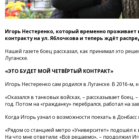
Игорь Нестеренко, который временно проживает в
контракту на ул. Яблочкова и теперь ждёт распр
Нашей газете боец рассказал, как принимал это реше
Луганске.
«ЭТО БУДЕТ МОЙ ЧЕТВЁРТЫЙ КОНТРАКТ»
Игорь Нестеренко сам родился в Луганске. В 2016-м, к
«Оказался в танковых войсках, – рассказывает боец. –
год. Потом на «гражданку» перебрался, работал на за
Когда Игорь узнал о возможности поехать в Донбасс п
«Рядом со станцией метро «Университет» подошёл к в
На что мне ответили: «Всё решаемо», – продолжил Иг