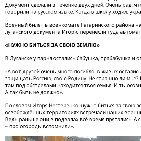
Документ сделали в течение двух дней. Очень рад, что
говорили на русском языке. Когда в школу ходил, укра
Военный билет в военкомате Гагаринского района на
луганского документа Игорю перенесли туда автомат
«НУЖНО БИТЬСЯ ЗА СВОЮ ЗЕМЛЮ»
В Луганске у парня остались бабушка, прабабушка и о
«А вот друзей очень много погибло, в живых остались
защищать Россию, свою Родину. Не страшно ли мне? К
там под обстрелами находится твоя семья. И ты осозн
А так быть не должно».
По словам Игоря Нестеренко, нужно биться за свою з
освобождённых территориях встречали наших военных
Ведь раньше они в подвалах всё время прятались. А
– про огороды вспомнили».