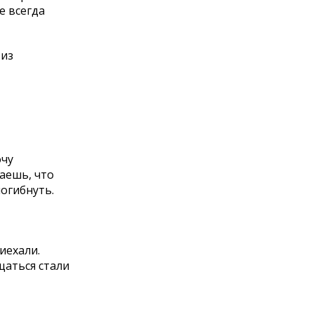
е всегда
 из
очу
аешь, что
погибнуть.
иехали.
щаться стали