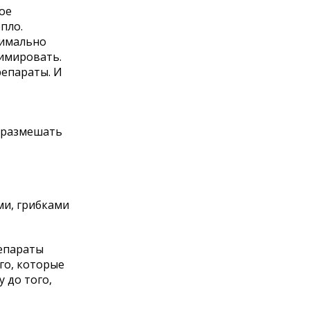
ое
пло.
симально
нимировать.
репараты. И
о размешать
ми, грибками
репараты
го, которые
 до того,