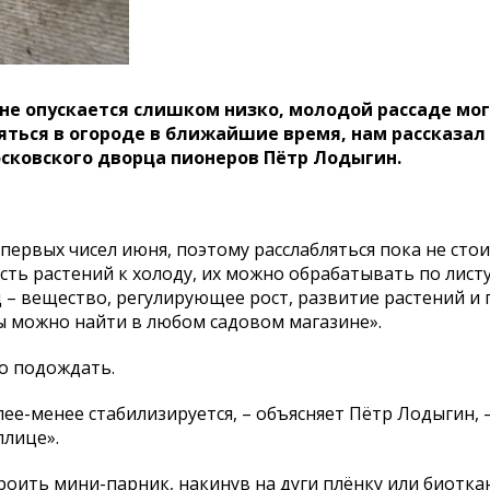
 не опускается слишком низко, молодой рассаде мо
яться в огороде в ближайшие время, нам рассказа
сковского дворца пионеров Пётр Лодыгин.
ервых чисел июня, поэтому расслабляться пока не стои
сть растений к холоду, их можно обрабатывать по лист
д – вещество, регулирующее рост, развитие растений 
ты можно найти в любом садовом магазине».
но подождать.
е-­менее стабилизируется, – объясняет Пётр Лодыгин, –
плице».
оить мини­-парник, накинув на дуги плёнку или биотка