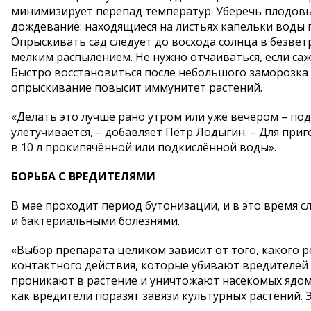
минимизирует перепад температур. Уберечь плодов
дождевание: находящиеся на листьях капельки воды 
Опрыскивать сад следует до восхода солнца в безве
мелким распылением. Не нужно отчаиваться, если са
Быстро восстановиться после небольшого заморозка
опрыскивание повысит иммунитет растений.
«Делать это лучше рано утром или уже вечером – по
улетучивается, – добавляет Пётр Лодыгин. – Для пр
в 10 л прокипячённой или подкислённой воды».
БОРЬБА С ВРЕДИТЕЛЯМИ
В мае проходит период бутонизации, и в это время 
и бактериальными болезнями.
«Выбор препарата целиком зависит от того, какого 
контактного действия, которые убивают вредителей
проникают в растение и уничтожают насекомых ядом, 
как вредители поразят завязи культурных растений. 