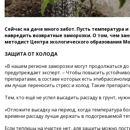
Сейчас на даче много забот. Пусть температура и
навредить возвратные заморозки. О том, чем зан
методист Центра экологического образования Мо
ЗАЩИТА ОТ ХОЛОДА
«В нашем регионе заморозки могут продолжаться до п
предупреждает эксперт. – Чтобы повысить устойчиво
препаратами, в составе которых есть эпибрассиноли
им лучше переносить стресс и холод. Такие препара
Тем, кто ещё не успел высадить рассаду в грунт, нуж
«Отложите высадку на период, когда температура боле
времени рассаду лучше держать в подогреваемой те
Если теплицы на участке нет, для защиты можно постр