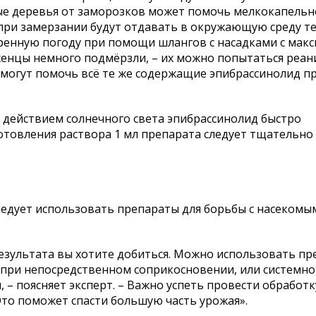
ые деревья от заморозков может помочь мелкокапельн
при замерзании будут отдавать в окружающую среду те
тренную погоду при помощи шлангов с насадками с мак
женцы немного подмёрзли, – их можно попытаться реа
 могут помочь всё те же содержащие эпибрассинолид п
д действием солнечного света эпибрассинолид быстро
иготовления раствора 1 мл препарата следует тщательн
следует использовать препараты для борьбы с насекомы
результата вы хотите добиться. Можно использовать п
 при непосредственном соприкосновении, или системно
– поясняет эксперт. – Важно успеть провести обработку
Это поможет спасти большую часть урожая».