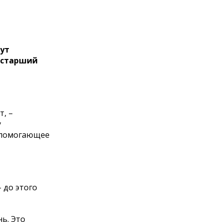
гут
л старший
т, –
у
и помогающее
 до этого
нь. Это