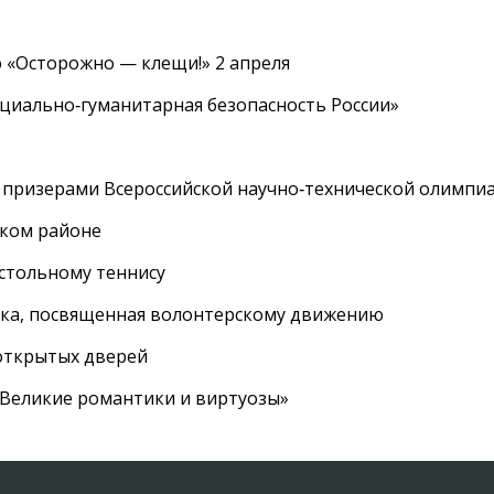
 «Осторожно — клещи!» 2 апреля
циально‑гуманитарная безопасность России»
 призерами Всероссийской научно‑технической олимпи
ском районе
астольному теннису
вка, посвященная волонтерскому движению
 открытых дверей
 «Великие романтики и виртуозы»