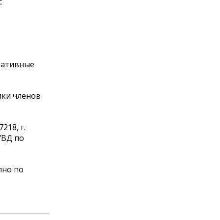
с
ративные
ики членов
18, г.
УВД по
пно по