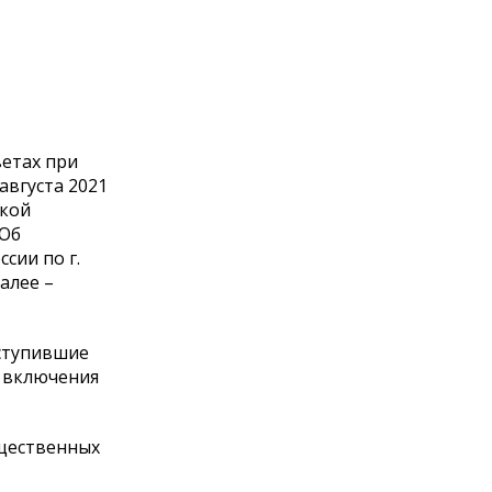
ветах при
августа 2021
ской
«Об
сии по г.
алее –
оступившие
я включения
бщественных