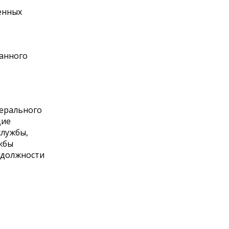
енных
ранного
дерального
щие
службы,
жбы
 должности