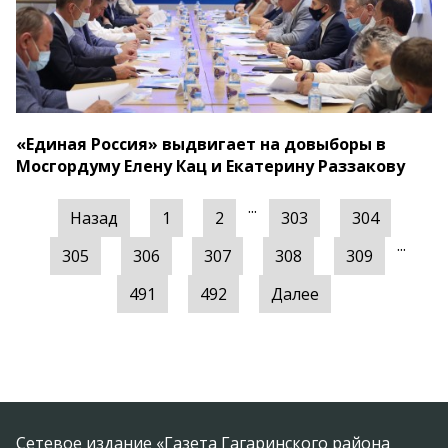
«Единая Россия» выдвигает на довыборы в
Мосгордуму Елену Кац и Екатерину Раззакову
...
Назад
1
2
303
304
...
305
306
307
308
309
491
492
Далее
Сетевое издание «Газета Гагаринского района