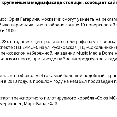
на крупнейшем медиафасаде столицы, сообщает сай
смос Юрия Гагарина, москвичи смогут увидеть на рекла
 было первоначально отобрано свыше 10 поверхностей н
и 18:00.
4, 28), на зданиях Центрального телеграфа на ул. Тверска
екте (ТЦ «РИО»), на ул. Русаковская (ТЦ «Сокольники»)
ережковской набережной, на здании Music Media Dome 
ньевском шоссе, при въезде на Звенигородскую эстакаду
екта» на «Соколе». Это самый большой подобный экран
ан в 2013 году, в прошлом году на нем был произведен
 старт транспортного пилотируемого корабля «Союз МС-
американец Марк Ванде Хай.