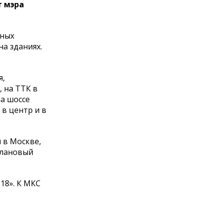
т мэра
мных
а зданиях.
я,
, на ТТК в
на шоссе
 в центр и в
 в Москве,
 плановый
18». К МКС