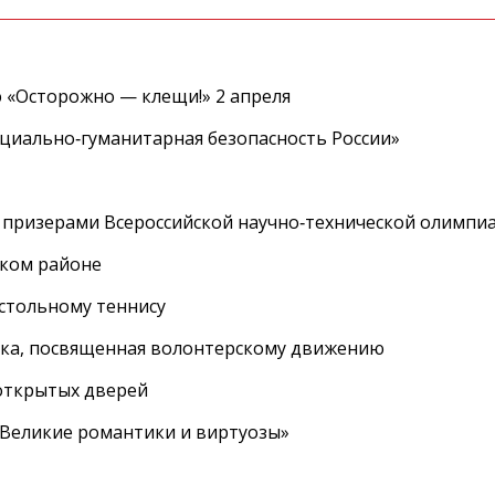
 «Осторожно — клещи!» 2 апреля
циально‑гуманитарная безопасность России»
 призерами Всероссийской научно‑технической олимпи
ском районе
астольному теннису
вка, посвященная волонтерскому движению
 открытых дверей
 «Великие романтики и виртуозы»