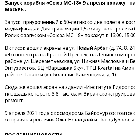
Запуск корабля «Союз МС-18» 9 апреля покажут 
Москвы.
Запуск, приуроченный к 60-летию со дня полета в ко
медиафасадах. Для трансляции 1,5-минутного ролика
Ролик с запуском «Союза МС-18» покажут в 13:00, 15:00 
В список вошли экраны на ул. Новый Арбат (д. 7А, 8, 2
«Экспоцентра на Красной Пресне», на Ленинском просп
районе ул. Шереметьевская, ул. Нижняя Масловка и Б
Энтузиастов, БЦ «Варшавка Sky», ТРЦ Kvartal на Ами
районе Таганки (ул. Большие Каменщики, д. 1).
Сюда же вошел экран на здании «Института Гидропро
площадь которого 3,8 тыс. кв. м. Экран сконструиров
ремонт.
9 апреля 2021 года с космодрома Байконур состоится
отправятся россияне Олег Новицкий и Петр Дубров, 