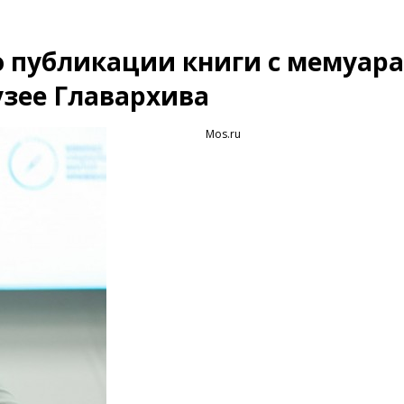
о публикации книги с мемуар
зее Главархива
Mos.ru