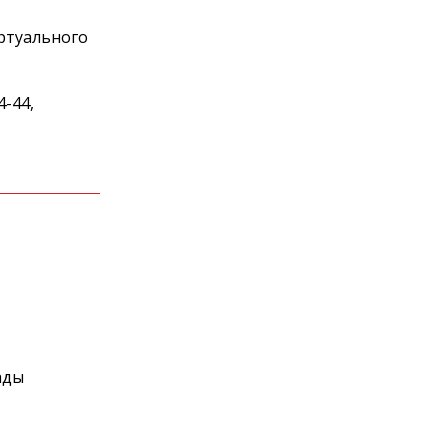
ртуального
4-44,
ады