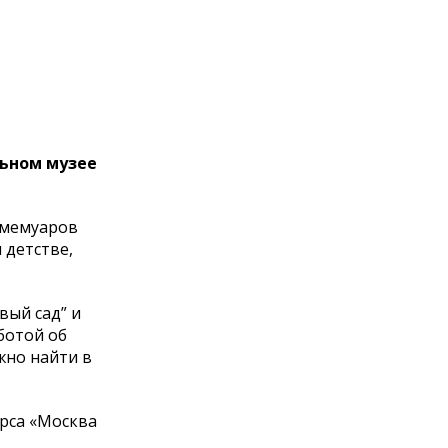
льном музее
 мемуаров
 детстве,
вый сад” и
ботой об
ожно найти в
рса «Москва