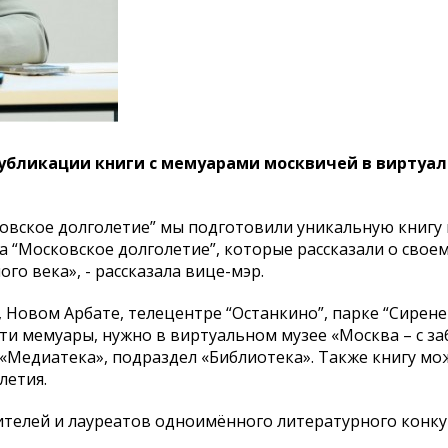
публикации книги с мемуарами москвичей в виртуа
овское долголетие” мы подготовили уникальную книгу
 “Московское долголетие”, которые рассказали о своем
го века», - рассказала вице-мэр.
 Новом Арбате, телецентре “Останкино”, парке “Сирене
ти мемуары, нужно в виртуальном музее «Москва – с за
ел «Медиатека», подраздел «Библиотека». Также книгу м
летия.
телей и лауреатов одноимённого литературного конку