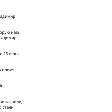
л
ладимир
торую нам
Владимир
о 15 июня.
ь время
бо
ве заявили,
о стали