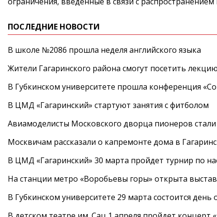
ограничения, введенные в связи с распространением
ПОСЛЕДНИЕ НОВОСТИ
В школе №2086 прошла неделя английского языка
Жители Гагаринского района смогут посетить лекцию
В Губкинском университете прошла конференция «Со
В ЦМД «Гагаринский» стартуют занятия с фитболом
Авиамоделисты Московского дворца пионеров стали
Москвичам рассказали о капремонте дома в Гагарин
В ЦМД «Гагаринский» 30 марта пройдет турнир по н
На станции метро «Воробьевы горы» открыта выста
В Губкинском университете 29 марта состоится день
В детском театре им. Сац 1 апреля пройдет концерт