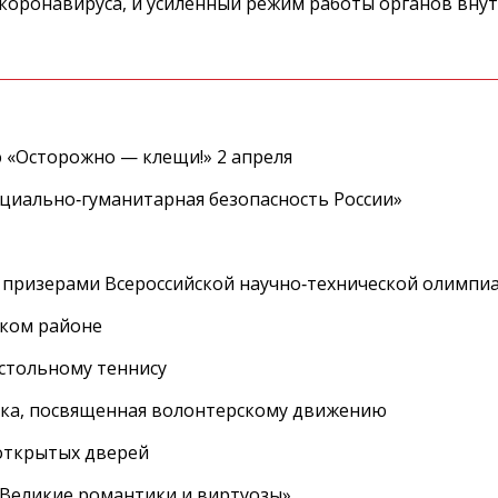
 коронавируса, и усиленный режим работы органов внут
 «Осторожно — клещи!» 2 апреля
циально‑гуманитарная безопасность России»
 призерами Всероссийской научно‑технической олимпи
ском районе
астольному теннису
вка, посвященная волонтерскому движению
 открытых дверей
 «Великие романтики и виртуозы»