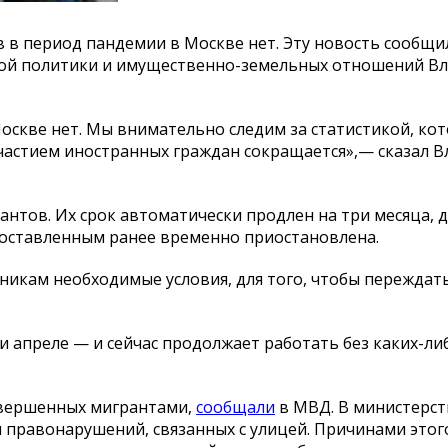
 в период пандемии в Москве нет. Эту новость сообщи
кой политики и имущественно-земельных отношений В
оскве нет. Мы внимательно следим за статистикой, ко
 участием иностранных граждан сокращается»,— сказал 
антов. Их срок автоматически продлен на три месяца, д
доставленным ранее временно приостановлена.
икам необходимые условия, для того, чтобы переждат
, и апреле — и сейчас продолжает работать без каких-ли
совершенных мигрантами,
сообща
ли
в МВД. В министерст
и правонарушений, связанных с улицей. Причинами этог