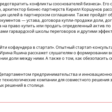
к предотвратить конфликты сооснователей бизнеса». Его 
 архитектор бизнес-партнерств Кирилл Коршунов расс
их целей в партнерском соглашении. Также пройдёт о
окументов — устава, договора купли-продажи доли, до
а на право купить или продать определенный актив по
ипами гарвардской школы переговоров и другими эффе
 найти кофаундера в стартап». Опытный стартап-консульт
 Ирина Яшина расскажет слушателям о формировании во
и доли между ними. А также о том, как обезопасить се
 Департаментом предпринимательства и инновационног
же технологические компании для совместного решения 
х решений в столице.