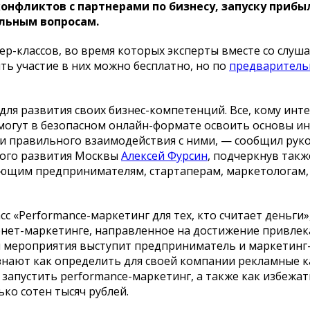
нфликтов с партнерами по бизнесу, запуску приб
льным вопросам.
ер-классов, во время которых эксперты вместе со слуш
ть участие в них можно бесплатно, но по
предваритель
ля развития своих бизнес-компетенций. Все, кому инт
 смогут в безопасном онлайн-формате освоить основы и
 и правильного взаимодействия с ними, — сообщил рук
ого развития Москвы
Алексей Фурсин
, подчеркнув такж
ющим предпринимателям, стартаперам, маркетологам,
асс «Performance-маркетинг для тех, кто считает деньги»
рнет-маркетинге, направленное на достижение привле
м мероприятия выступит предприниматель и маркетинг-
 узнают как определить для своей компании рекламные 
 запустить performance-маркетинг, а также как избежа
ко сотен тысяч рублей.