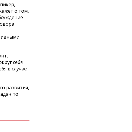
спикер,
кажет о том,
бсуждение
говора
ктивными
ант,
круг себя
бя в случае
о развития,
задач по