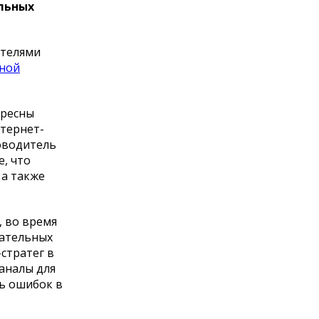
ыльных
ателями
ной
ересны
нтернет-
оводитель
е, что
 а также
, во время
кательных
стратег в
каналы для
ть ошибок в