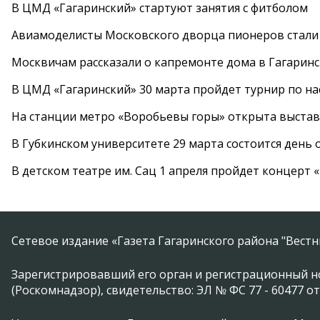
В ЦМД «Гагаринский» стартуют занятия с фитболом
Авиамоделисты Московского дворца пионеров стали
Москвичам рассказали о капремонте дома в Гагарин
В ЦМД «Гагаринский» 30 марта пройдет турнир по н
На станции метро «Воробьевы горы» открыта выста
В Губкинском университете 29 марта состоится день
В детском театре им. Сац 1 апреля пройдет концерт
Сетевое издание «Газета Гагаринского района "Вест
Зарегистрировавший его орган и регистрационный н
(Роскомнадзор), свидетельство: ЭЛ № ФС 77 - 60477 от