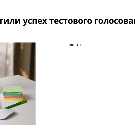
или успех тестового голосов
mos.ru