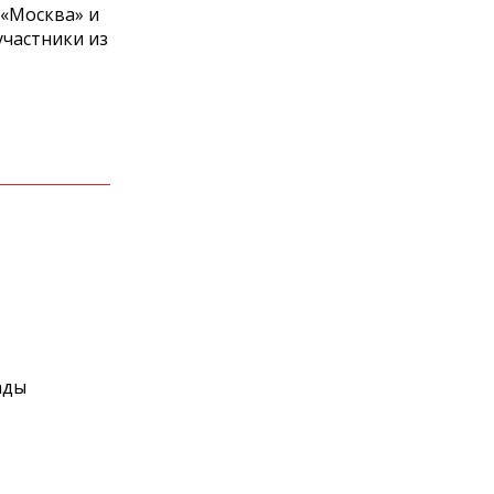
 «Москва» и
участники из
ады