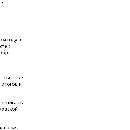
 в
ом году в
сте с
 образ
жественное
 итогов и
Оценивать
сковской
зования,