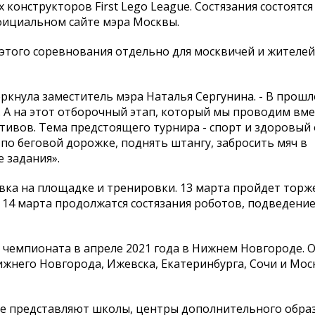
онструкторов First Lego League. Состязания состоятся
официальном сайте мэра Москвы.
этого соревнования отдельно для москвичей и жителей
ркнула заместитель мэра Наталья Сергунина. - В прошл
 А на этот отборочный этап, который мы проводим вме
тивов. Тема предстоящего турнира - спорт и здоровый
по беговой дорожке, поднять штангу, забросить мяч в
 задания».
овка на площадке и тренировки. 13 марта пройдет тор
 14 марта продолжатся состязания роботов, подведение
 чемпионата в апреле 2021 года в Нижнем Новгороде. 
ижнего Новгорода, Ижевска, Екатеринбурга, Сочи и Мо
орые представляют школы, центры дополнительного обра