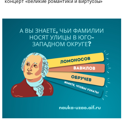
концерт «Великие романтики и виртуозы»