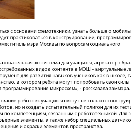
ся с основами схемотехники, узнать больше о мобиль
дут практиковаться в конструировании, программиро
заместитель мэра Москвы по вопросам социального
разовательная экосистема для учащихся, агрегатор обр
востребованных видов контента в МЭШ - виртуальные л
румент для развития навыков учеников как в школе, та
нство, в котором ребята могут попробовать свои силы 
и программирование микросхем», - рассказала заммэра.
вание роботов» учащиеся смогут не только сконструи
ов, но и создать испытательный полигон для их тест
 по компетенциям, связанным с робототехникой. Для э
рьерные элементы, а также набор специальных датчико
ещения и окраски элементов пространства.