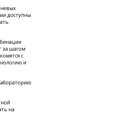
вневых
рии доступны
вать
мбинации
г за шагом
комятся с
хнологию и
 лабораторию
тной
ать на