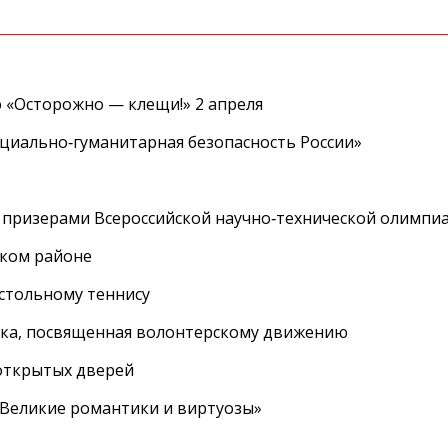
 «Осторожно — клещи!» 2 апреля
циально‑гуманитарная безопасность России»
 призерами Всероссийской научно‑технической олимпи
ском районе
астольному теннису
вка, посвященная волонтерскому движению
 открытых дверей
 «Великие романтики и виртуозы»