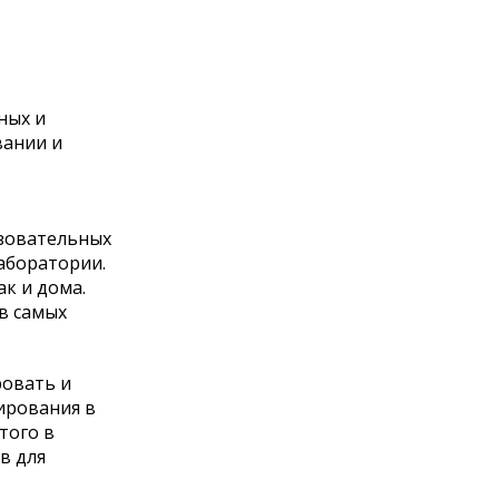
ных и
вании и
азовательных
аборатории.
к и дома.
в самых
ровать и
ирования в
того в
в для