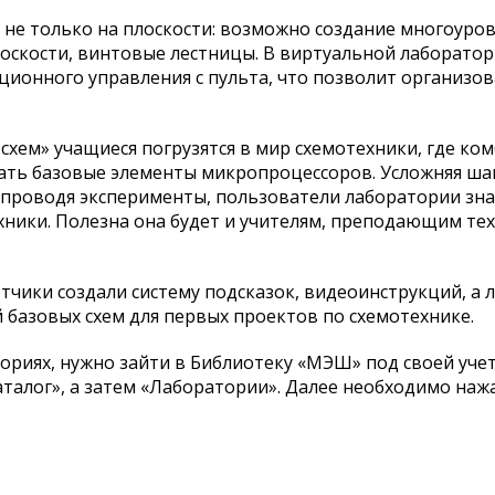
не только на плоскости: возможно создание многоуро
оскости, винтовые лестницы. В виртуальной лаборато
ионного управления с пульта, что позволит организо
схем» учащиеся погрузятся в мир схемотехники, где ко
ать базовые элементы микропроцессоров. Усложняя ша
 проводя эксперименты, пользователи лаборатории зна
хники. Полезна она будет и учителям, преподающим те
отчики создали систему подсказок, видеоинструкций, а
 базовых схем для первых проектов по схемотехнике.
ориях, нужно зайти в Библиотеку «МЭШ» под своей уче
аталог», а затем «Лаборатории». Далее необходимо наж