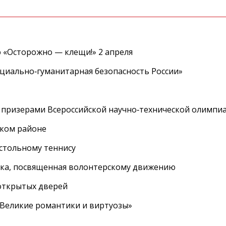
 «Осторожно — клещи!» 2 апреля
циально‑гуманитарная безопасность России»
 призерами Всероссийской научно‑технической олимпи
ском районе
астольному теннису
вка, посвященная волонтерскому движению
 открытых дверей
 «Великие романтики и виртуозы»