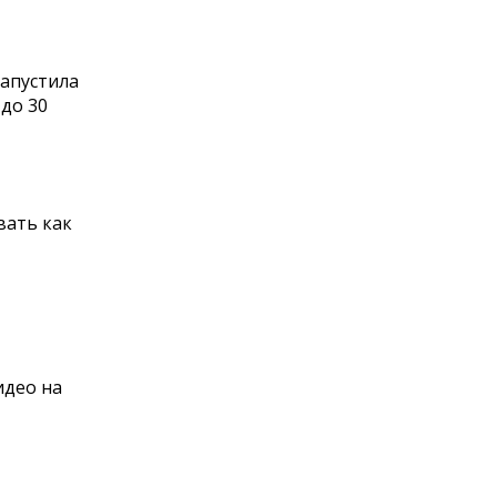
запустила
 до 30
вать как
идео на