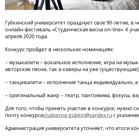
Губкинский университет празднует своё 90-летие, в
онлайн-фестиваль «Студенческая весна on-line». К у
апреля 2020 года.
Конкурс пройдет в нескольких номинациях:
– музыкалити – вокальное исполнение, игра на муз
авторские песни, так и каверы на уже существующие)
– танцевалити – исполнение танца индивидуально, 
– оригинальный жанр – театр, пантомима, фокусы, ви
Для того, чтобы принять участие в конкурсе, нужно 
почту конкурса
studvesna-gubkin@yandex.ru
с указани
Администрация университета уточняет, что итоги кон