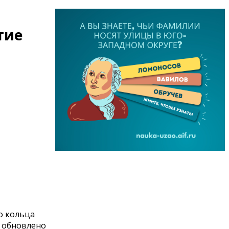
тие
о кольца
К обновлено