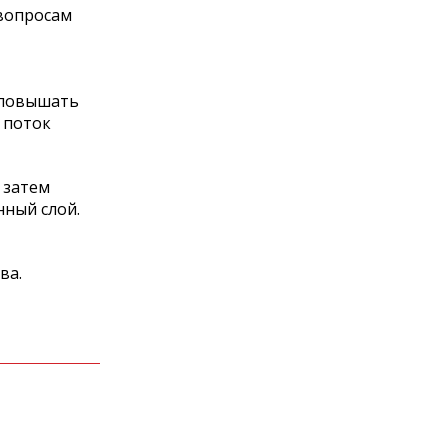
 вопросам
 повышать
 поток
 затем
ный слой.
ва.