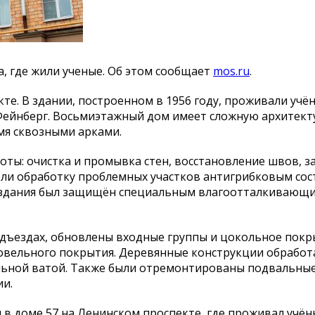
, где жили ученые. Об этом сообщает
mos.ru
.
те. В здании, построенном в 1956 году, проживали учё
Фейнберг. Восьмиэтажный дом имеет сложную архитек
мя сквозными арками.
оты: очистка и промывка стен, восстановление швов, з
ели обработку проблемных участков антигрибковым сос
д здания был защищён специальным влагоотталкивающ
одъездах, обновлены входные группы и цокольное покр
овельного покрытия. Деревянные конструкции обрабо
льной ватой. Также были отремонтированы подвальны
ии.
в доме 57 на Ленинском проспекте, где проживал учён