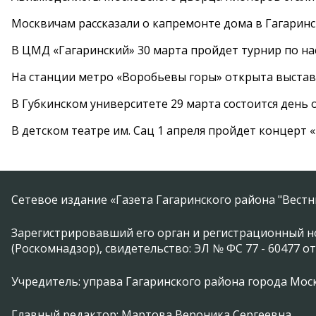
Москвичам рассказали о капремонте дома в Гагарин
В ЦМД «Гагаринский» 30 марта пройдет турнир по н
На станции метро «Воробьевы горы» открыта выста
В Губкинском университете 29 марта состоится день
В детском театре им. Сац 1 апреля пройдет концерт
Сетевое издание «Газета Гагаринского района "Вест
Зарегистрировавший его орган и регистрационный н
(Роскомнадзор), свидетельство: ЭЛ № ФС 77 - 60477 от
Учредитель: управа Гагаринского района города Москвы
Главный редактор: Мартова Вероника Сергеевна