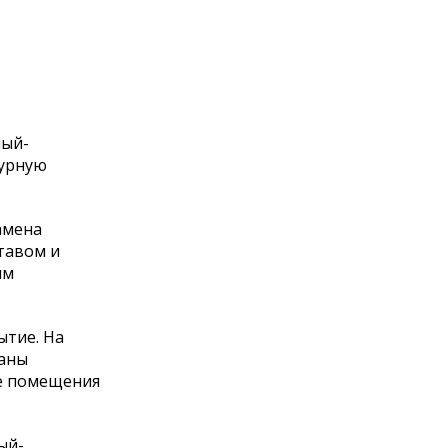
ный-
турную
амена
тавом и
им
ытие. На
таны
е помещения
ый-