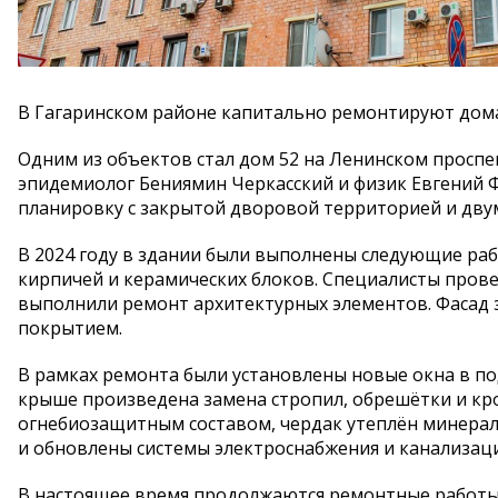
В Гагаринском районе капитально ремонтируют дома
Одним из объектов стал дом 52 на Ленинском проспек
эпидемиолог Бениямин Черкасский и физик Евгений 
планировку с закрытой дворовой территорией и дву
В 2024 году в здании были выполнены следующие раб
кирпичей и керамических блоков. Специалисты пров
выполнили ремонт архитектурных элементов. Фаса
покрытием.
В рамках ремонта были установлены новые окна в п
крыше произведена замена стропил, обрешётки и кр
огнебиозащитным составом, чердак утеплён минера
и обновлены системы электроснабжения и канализац
В настоящее время продолжаются ремонтные работы 