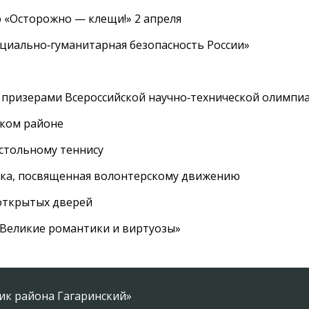
 «Осторожно — клещи!» 2 апреля
циально‑гуманитарная безопасность России»
 призерами Всероссийской научно‑технической олимпи
ском районе
астольному теннису
вка, посвященная волонтерскому движению
 открытых дверей
 «Великие романтики и виртуозы»
ник района Гагаринский»