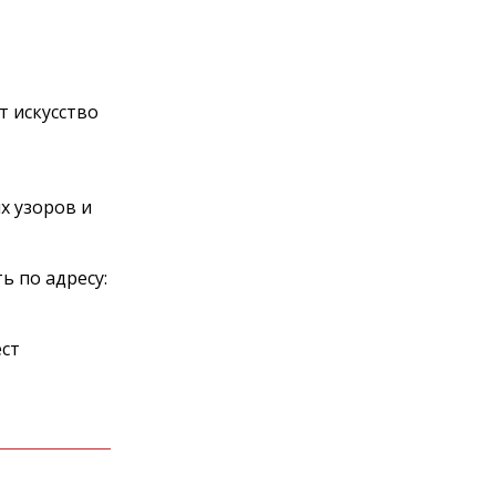
т искусство
х узоров и
ь по адресу:
ест