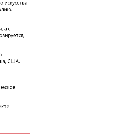
о искусства
олию.
, а с
озируется,
з
ша, США,
ческое
екте