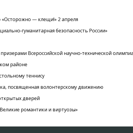
 «Осторожно — клещи!» 2 апреля
циально‑гуманитарная безопасность России»
 призерами Всероссийской научно‑технической олимпи
ском районе
астольному теннису
вка, посвященная волонтерскому движению
 открытых дверей
 «Великие романтики и виртуозы»