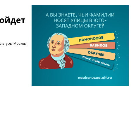
ройдет
ультуры Москвы