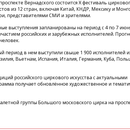
проспекте Вернадского состоится X фестиваль цирковог
стов из 12 стран, включая Китай, КНДР, Мексику и Монг
и, представителями СМИ и зрителями.
ые выступления запланированы на период с 4 по 7 июня
участием российских и зарубежных исполнителей. Прогн
человек.
ный период в нем выступили свыше 1 900 исполнителей и
азилия, Вьетнам, Испания, Италия, Германия, Куба, Поль
диций российского циркового искусства с актуальными
рамма получает обновлённое художественное и темати
алетной группы Большого московского цирка на просп