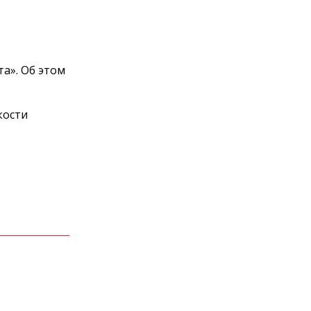
та». Об этом
кости