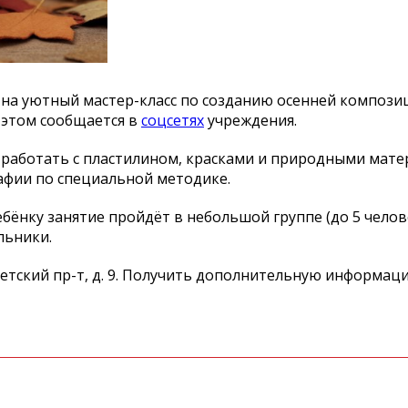
 на
уютный
мастер-класс
по
созданию осенней композ
этом сообщается в
соцсетях
учреждения.
 работать с
пластилином, красками и
природными мате
афии по
специальной методике.
бёнку занятие пройдёт в
небольшой группе (до
5 челов
ьники.
тетский
пр-т
, д. 9. Получить дополнительную информа