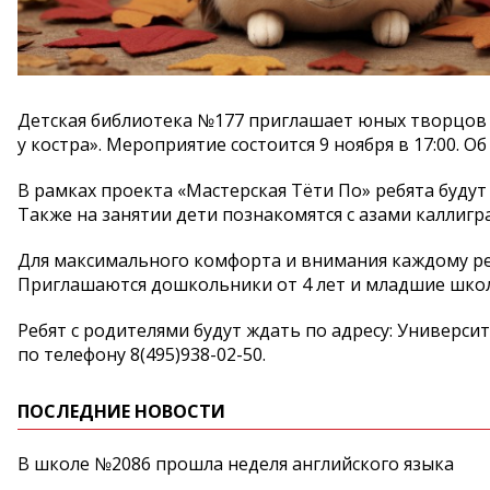
Детская библиотека
№
177 приглашает юных творцов
у
костра
»
. Мероприятие состоится 9 ноября в
17:00. Об
В
рамках проекта
«
Мастерская Тёти По
»
ребята будут
Также на
занятии дети познакомятся с
азами каллигр
Для максимального комфорта и
внимания каждому ре
Приглашаются дошкольники от
4 лет и
младшие школ
Ребят с
родителями будут ждать по
адресу: Универси
по
телефону
8(495)938-02-50
.
ПОСЛЕДНИЕ НОВОСТИ
В школе №2086 прошла неделя английского языка