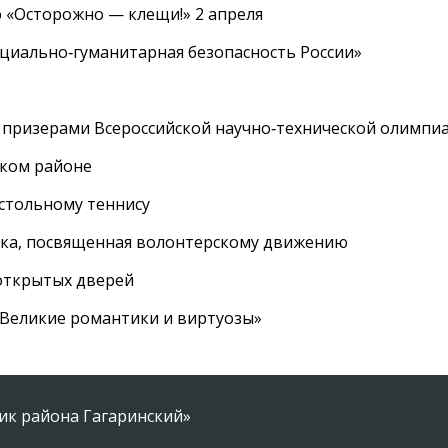
 «Осторожно — клещи!» 2 апреля
циально‑гуманитарная безопасность России»
 призерами Всероссийской научно‑технической олимпи
ском районе
астольному теннису
вка, посвященная волонтерскому движению
 открытых дверей
 «Великие романтики и виртуозы»
ник района Гагаринский»