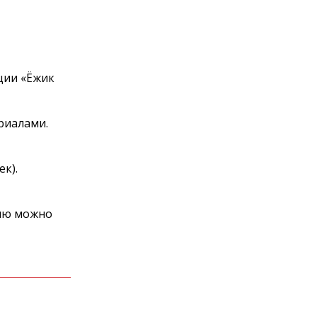
иции
«
Ёжик
риалами.
ек).
цию можно