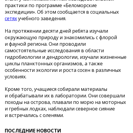
практики по
программе
«
Беломорские
экспедиции
»
. Об
этом сообщается в
социальных
сетях
учебного заведения.
На
протяжении десяти дней ребята изучали
окружающую природу и
знакомились с
флорой
и
фауной региона. Они проводили
самостоятельные исследования в
области
гидробиологии и
дендрологии, изучали жизненные
циклы планктонных организмов, а
также
особенности экологии и
роста сосен в
различных
условиях.
Кроме того, учащиеся собирали материалы
и
обрабатывали их
в
лаборатории. Они совершали
походы на
острова, плавали по
морю на
моторных
и
гребных лодках, наблюдали северное сияние
и
встречались с
оленями.
ПОСЛЕДНИЕ НОВОСТИ