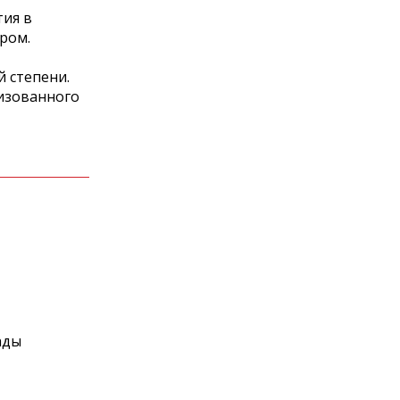
тия в
ром.
 степени.
низованного
ады