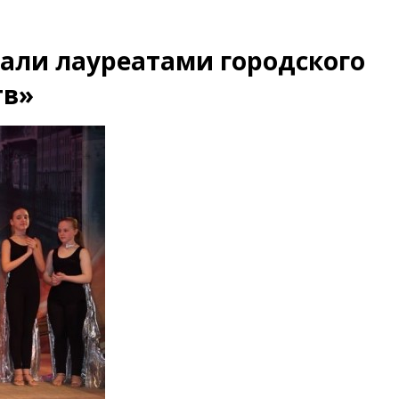
али лауреатами городского
тв»