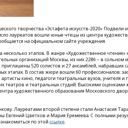
еского творчества «Эстафета искусств-2020» Подвели 
число лауреатов вошли юные чтецы из центра художест
сообщается на официальном сайте учреждения.
а несколько этапов. В жанре «Художественное чтение» 
ельных организаций Москвы, из них 2286 – в сольном и 
 приглашены 520 солистов и 27 ансамблей, набравших 
ых этапах. В состав жюри вошли 60 профессионалов: з
 артисты кино, педагоги театральных вузов, учителя и 
их театров и театральных студий. Высокими оценками
ентра художественного образования Московского дво
кову. Лауреатами второй степени стали Анастасия Тар
ны Евгений Цветков и Мария Еремеева. С полными рез
ознакомиться по этой
ссылке
.