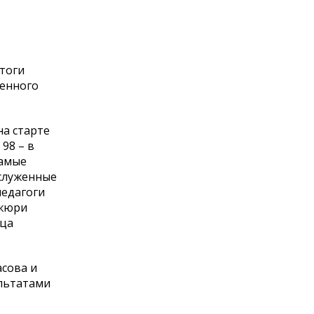
итоги
венного
на старте
98 – в
самые
аслуженные
педагоги
 жюри
рца
асова и
ультатами