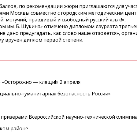
баллов, по рекомендации жюри приглашаются для учас
ями Москвы совместно с городским методическим цент
, могучий, правдивый и свободный русский язык!»,
м им. Б. Щукина» отмечено дипломом лауреата третьей
не дано предугадать, как слово наше отзовётся», орга
му вручён диплом первой степени.
 «Осторожно — клещи!» 2 апреля
циально‑гуманитарная безопасность России»
 призерами Всероссийской научно‑технической олимпи
ском районе