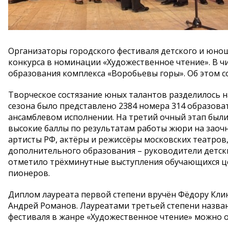
Организаторы городского фестиваля детского и юнош
конкурса в номинации «Художественное чтение». В 
образования комплекса «Воробьевы горы». Об этом 
Творческое состязание юных талантов разделилось н
сезона было представлено 2384 номера 314 образоват
ансамблевом исполнении. На третий очный этап были
высокие баллы по результатам работы жюри на заочн
артисты РФ, актёры и режиссёры московских театров,
дополнительного образования – руководители детск
отметило трёхминутные выступления обучающихся ц
пионеров.
Диплом лауреата первой степени вручён Фёдору Клин
Андрей Романов. Лауреатами третьей степени назва
фестиваля в жанре «Художественное чтение» можно 