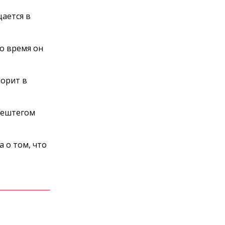
ается в
о время он
ворит в
хештегом
а о том, что