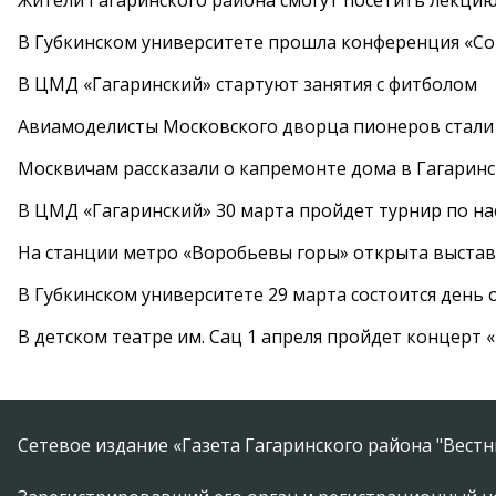
Жители Гагаринского района смогут посетить лекцию
В Губкинском университете прошла конференция «Со
В ЦМД «Гагаринский» стартуют занятия с фитболом
Авиамоделисты Московского дворца пионеров стали
Москвичам рассказали о капремонте дома в Гагарин
В ЦМД «Гагаринский» 30 марта пройдет турнир по н
На станции метро «Воробьевы горы» открыта выста
В Губкинском университете 29 марта состоится день
В детском театре им. Сац 1 апреля пройдет концерт
Сетевое издание «Газета Гагаринского района "Вест