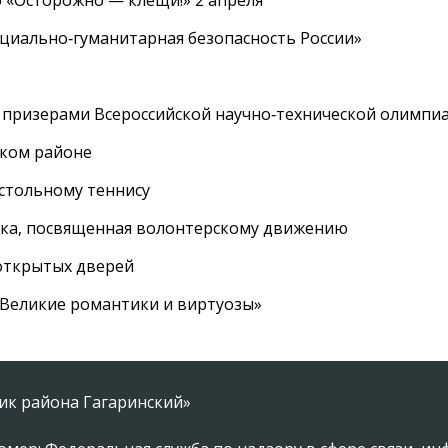
 «Осторожно — клещи!» 2 апреля
циально‑гуманитарная безопасность России»
 призерами Всероссийской научно‑технической олимпи
ском районе
астольному теннису
вка, посвященная волонтерскому движению
 открытых дверей
 «Великие романтики и виртуозы»
ник района Гагаринский»