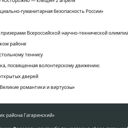
 «Осторожно — клещи!» 2 апреля
циально‑гуманитарная безопасность России»
 призерами Всероссийской научно‑технической олимпи
ском районе
астольному теннису
вка, посвященная волонтерскому движению
 открытых дверей
 «Великие романтики и виртуозы»
ник района Гагаринский»