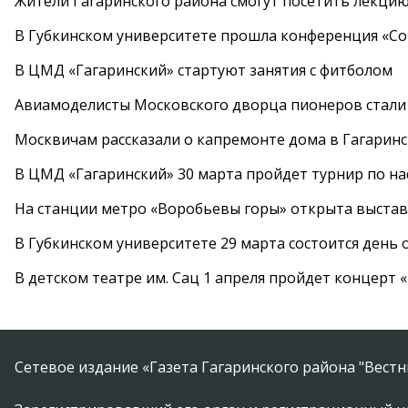
Жители Гагаринского района смогут посетить лекцию
В Губкинском университете прошла конференция «Со
В ЦМД «Гагаринский» стартуют занятия с фитболом
Авиамоделисты Московского дворца пионеров стали
Москвичам рассказали о капремонте дома в Гагарин
В ЦМД «Гагаринский» 30 марта пройдет турнир по н
На станции метро «Воробьевы горы» открыта выста
В Губкинском университете 29 марта состоится день
В детском театре им. Сац 1 апреля пройдет концерт
Сетевое издание «Газета Гагаринского района "Вест