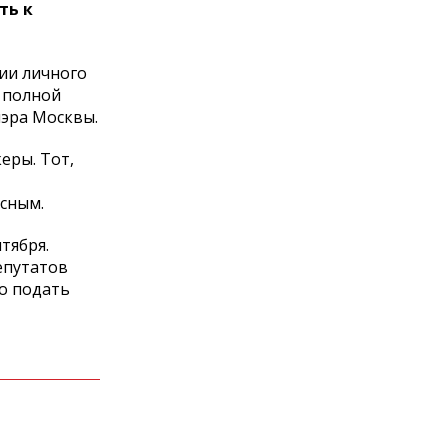
ть к
ии личного
 полной
мэра Москвы.
еры. Тот,
асным.
тября.
епутатов
о подать