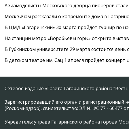
Авиамоделисты Московского дворца пионеров стали
Москвичам рассказали о капремонте дома в Гагарин
В ЦМД «Гагаринский» 30 марта пройдет турнир по н
На станции метро «Воробьевы горы» открыта выста
В Губкинском университете 29 марта состоится день
В детском театре им. Сац 1 апреля пройдет концерт
Сетевое издание «Газета Гагаринского района "Вест
Зарегистрировавший его орган и регистрационный н
(Роскомнадзор), свидетельство: ЭЛ № ФС 77 - 60477 от
Учредитель: управа Гагаринского района города Москвы