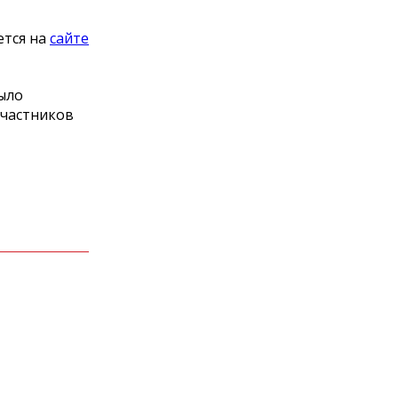
ется на
сайте
ыло
участников