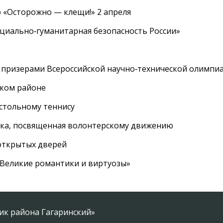
 «Осторожно — клещи!» 2 апреля
циально‑гуманитарная безопасность России»
 призерами Всероссийской научно‑технической олимпи
ском районе
астольному теннису
вка, посвященная волонтерскому движению
 открытых дверей
 «Великие романтики и виртуозы»
ник района Гагаринский»