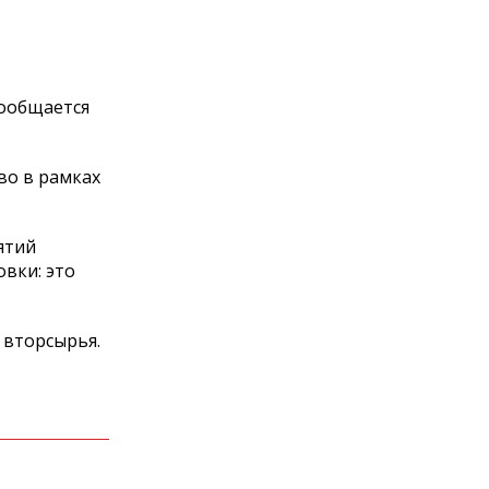
сообщается
во в рамках
ятий
вки: это
 вторсырья.