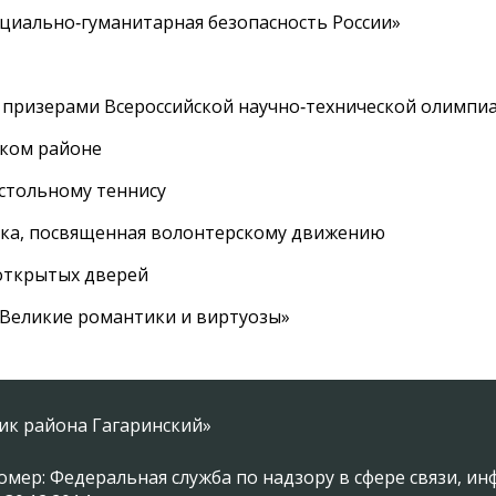
циально‑гуманитарная безопасность России»
 призерами Всероссийской научно‑технической олимпи
ском районе
астольному теннису
вка, посвященная волонтерскому движению
 открытых дверей
 «Великие романтики и виртуозы»
ник района Гагаринский»
омер: Федеральная служба по надзору в сфере связи, 