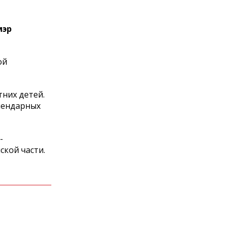
мэр
ой
тних детей.
алендарных
-
кой части.