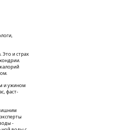
логи,
 Это и страх
охондрии.
 калорий
ом.
м и ужином
с, фаст-
 лишним
 эксперты
воды -
ьной воды с