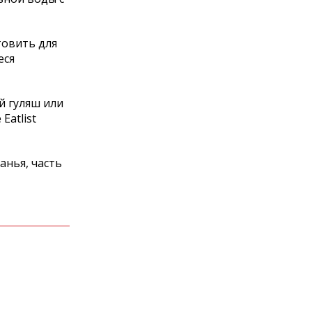
товить для
еся
й гуляш или
Eatlist
анья, часть