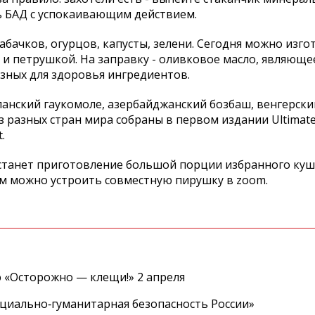
ь БАД с успокаивающим действием.
кабачков, огурцов, капусты, зелени. Сегодня можно изго
оа и петрушкой. На заправку - оливковое масло, являюще
ных для здоровья ингредиентов.
спанский гаукомоле, азербайджанский бозбаш, венгерски
 разных стран мира собраны в первом издании Ultimate 
.
станет приготовление большой порции избранного куш
ом можно устроить совместную пирушку в zoom.
 «Осторожно — клещи!» 2 апреля
циально‑гуманитарная безопасность России»