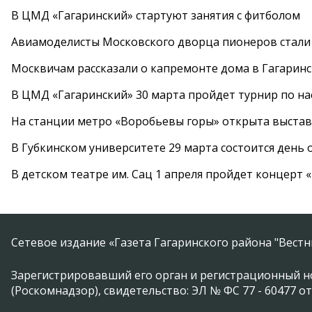
В ЦМД «Гагаринский» стартуют занятия с фитболом
Авиамоделисты Московского дворца пионеров стали
Москвичам рассказали о капремонте дома в Гагарин
В ЦМД «Гагаринский» 30 марта пройдет турнир по н
На станции метро «Воробьевы горы» открыта выста
В Губкинском университете 29 марта состоится день
В детском театре им. Сац 1 апреля пройдет концерт
Сетевое издание «Газета Гагаринского района "Вест
Зарегистрировавший его орган и регистрационный н
(Роскомнадзор), свидетельство: ЭЛ № ФС 77 - 60477 от