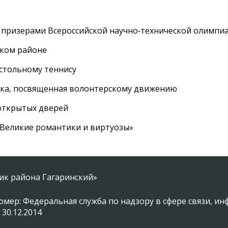
 призерами Всероссийской научно‑технической олимпи
ском районе
астольному теннису
вка, посвященная волонтерскому движению
 открытых дверей
 «Великие романтики и виртуозы»
ник района Гагаринский»
омер: Федеральная служба по надзору в сфере связи, 
 30.12.2014