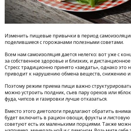
Изменить пищевые привычки в период самоизоляции 
поделившиеся с горожанами полезными советами.
Всем нам самоизоляция дается нелегко: вот уже с кон
за собственное здоровье и близких, и дистанционное
Стресс традиционно принято «заедать», однако это 
приводит к нарушению обмена веществ, снижению и
Поэтому режим приема пищи важно структурировать
можно устроить полдник, съев пару орехов или яблоко
фуда, чипсов и газировки лучше отказаться.
Вместо этого диетологи предлагают обратить вниман
будет включить в рацион овощи, фрукты и листовую 
советуют есть их маленькими порциями. Также можн
например, минеральной и с лимоном. Возьмите себе з