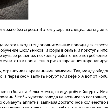
можно без стресса. В этом уверены специалисты-дието
ца марта находятся дополнительные поводы для стресса.
 обучение школьников, и ссоры в семье, и приступы ип
не лучшее решение, поскольку избыточное потребление
ммунитета и повышению риска заражения коронавирус
, ограничивая временными рамками. Так, между обедо
, а перед сном выпить йогурт или кефир. А вот от колба
ие на богатые белком мясо, птицу, рыбу и йогурты. Не
зелень. Чтобы чувство голода не возникало постоянно,
о обмануть аппетит, выпивая достаточное количество 
а правило: захотели есть - выпейте стаканчик минерал