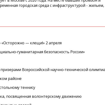
ет в Москве с 2020 года. На месте бывших промзон и
ременная городская среда с инфраструктурой - жильем,
 «Осторожно — клещи!» 2 апреля
циально‑гуманитарная безопасность России»
 призерами Всероссийской научно‑технической олимпи
ском районе
астольному теннису
вка, посвященная волонтерскому движению