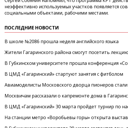
Сергей Собянин напомнил, что программа КРТ действу
неэффективно используемых участков появляется сов
социальными объектами, рабочими местами.
ПОСЛЕДНИЕ НОВОСТИ
В школе №2086 прошла неделя английского языка
Жители Гагаринского района смогут посетить лекцию
В Губкинском университете прошла конференция «Со
В ЦМД «Гагаринский» стартуют занятия с фитболом
Авиамоделисты Московского дворца пионеров стали
Москвичам рассказали о капремонте дома в Гагарин
В ЦМД «Гагаринский» 30 марта пройдет турнир по н
На станции метро «Воробьевы горы» открыта выста