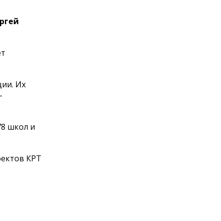
ергей
ет
ции. Их
-
78 школ и
оектов КРТ