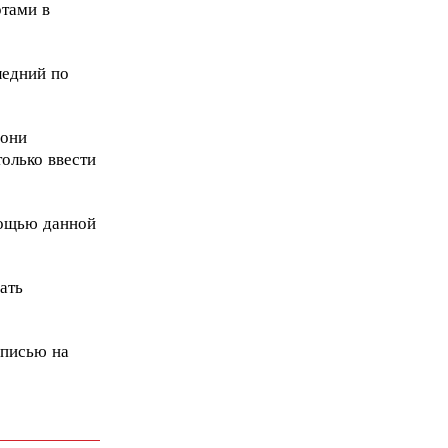
ртами в
ледний по
 они
олько ввести
мощью данной
ать
аписью на