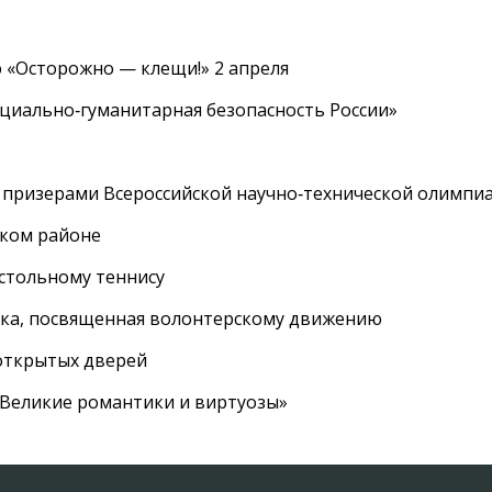
 «Осторожно — клещи!» 2 апреля
циально‑гуманитарная безопасность России»
 призерами Всероссийской научно‑технической олимпи
ском районе
астольному теннису
вка, посвященная волонтерскому движению
 открытых дверей
 «Великие романтики и виртуозы»