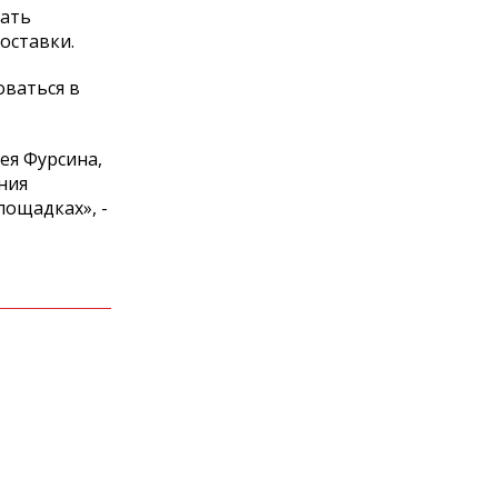
нать
оставки.
оваться в
ея Фурсина,
ния
лощадках», -