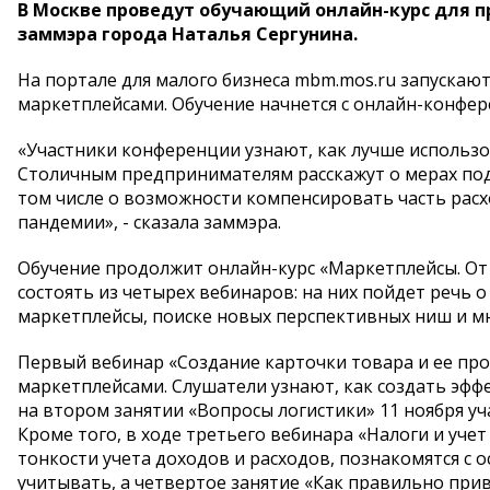
В Москве проведут обучающий онлайн-курс для 
заммэра города Наталья Сергунина.
На портале для малого бизнеса mbm.mos.ru запускаю
маркетплейсами. Обучение начнется с онлайн-конфере
«Участники конференции узнают, как лучше использо
Столичным предпринимателям расскажут о мерах под
том числе о возможности компенсировать часть расх
пандемии», - сказала заммэра.
Обучение продолжит онлайн-курс «Маркетплейсы. От 
состоять из четырех вебинаров: на них пойдет речь 
маркетплейсы, поиске новых перспективных ниш и мн
Первый вебинар «Создание карточки товара и ее прод
маркетплейсами. Слушатели узнают, как создать эфф
на втором занятии «Вопросы логистики» 11 ноября уч
Кроме того, в ходе третьего вебинара «Налоги и уче
тонкости учета доходов и расходов, познакомятся с
учитывать, а четвертое занятие «Как правильно при