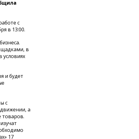
общила
работе с
я в 13:00.
бизнеса.
ощадками, в
в условиях
я и будет
ые
ы с
одвижении, а
е товаров.
 изучат
еобходимо
х» 17