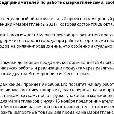
предпринимателей по работе с маркетплейсами, со
т специальный образовательный проект, посвященный 
нции «Маркетплейсы 2021», которая состоится 28 октябр
вать возможности маркетплейсов для развития своего 
держки со стороны города при работе с торговыми пл
одов на онлайн-продвижение, что особенно актуально 
закупки до первой продажи», который начнется 9 ноябр
о нюансах работы и реализации продукта через различн
огом другом. Все мероприятия бесплатные.
вижение» пройдет 9 ноября. Его посвятят началу работ
ективную карточку товара и сделать первые шаги в пр
астникам расскажут об отгрузке, упаковке и маркировк
т для маркетплейсов с нуля» 15 ноября предприниматели
 особенностями различных налоговых систем, которые н
возить импортные товары для продажи на маркетплейса