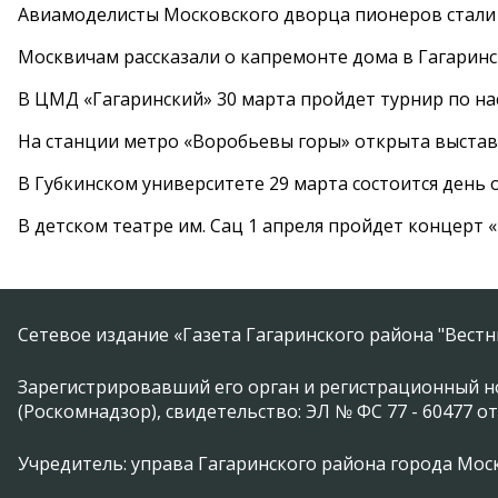
Авиамоделисты Московского дворца пионеров стали
Москвичам рассказали о капремонте дома в Гагарин
В ЦМД «Гагаринский» 30 марта пройдет турнир по н
На станции метро «Воробьевы горы» открыта выста
В Губкинском университете 29 марта состоится день
В детском театре им. Сац 1 апреля пройдет концерт
Сетевое издание «Газета Гагаринского района "Вест
Зарегистрировавший его орган и регистрационный н
(Роскомнадзор), свидетельство: ЭЛ № ФС 77 - 60477 от
Учредитель: управа Гагаринского района города Москвы