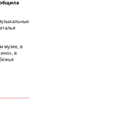
сообщила
 музыкальных
Наталья
 музее, в
ино», в
убежья