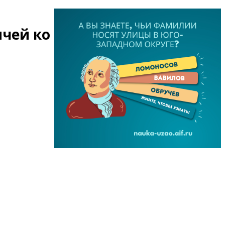
ичей ко