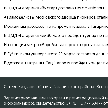
В ЦМД «Гагаринский» стартуют занятия с фитболом
Авиамоделисты Московского дворца пионеров стали
Москвичам рассказали о капремонте дома в Гагарин
В ЦМД «Гагаринский» 30 марта пройдет турнир по н
На станции метро «Воробьевы горы» открыта выста
В Губкинском университете 29 марта состоится день
В детском театре им. Сац 1 апреля пройдет концерт
Сетевое издание «Газета Гагаринского района "Вест
Зарегистрировавший его орган и регистрационный н
(Роскомнадзор), свидетельство: ЭЛ № ФС 77 - 60477 от