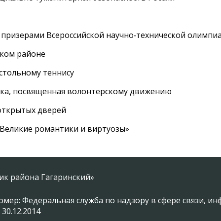
 призерами Всероссийской научно‑технической олимпи
ском районе
астольному теннису
вка, посвященная волонтерскому движению
 открытых дверей
 «Великие романтики и виртуозы»
ник района Гагаринский»
омер: Федеральная служба по надзору в сфере связи, 
 30.12.2014