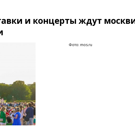
тавки и концерты ждут москв
и
Фото: mos.ru