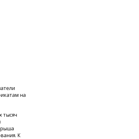
матели
фикатам на
х тысяч
и
ыгрыша
вания. К