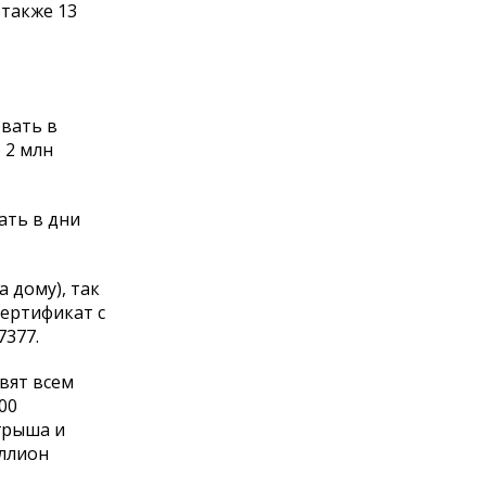
 также 13
овать в
 2 млн
ать в дни
 дому), так
сертификат с
7377.
вят всем
00
грыша и
иллион