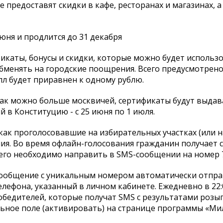
предоставят скидки в кафе, ресторанах и магазинах, а
юня и продлится до 31 декабря
икаты, бонусы и скидки, которые можно будет использ
 обменять на городские поощрения. Всего предусмотрено
алл будет приравнен к одному рублю.
как можно больше москвичей, сертификаты будут выдав
в Конституцию - с 25 июня по 1 июля.
как проголосовавшие на избирательных участках (или на
ия. Во время офлайн-голосования гражданин получает 
его необходимо направить в SMS-сообщении на номер 
сообщение с уникальным номером автоматически отпра
лефона, указанный в личном кабинете. Ежедневно в 22:
бедителей, которые получат SMS с результатами розы
льное поле (активировать) на странице программы «М