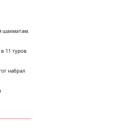
м шахматам.
в 11 туров
гог набрал
в