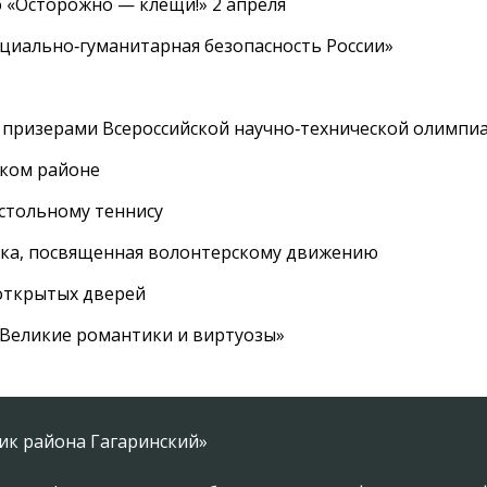
 «Осторожно — клещи!» 2 апреля
циально‑гуманитарная безопасность России»
 призерами Всероссийской научно‑технической олимпи
ском районе
астольному теннису
вка, посвященная волонтерскому движению
 открытых дверей
 «Великие романтики и виртуозы»
ник района Гагаринский»