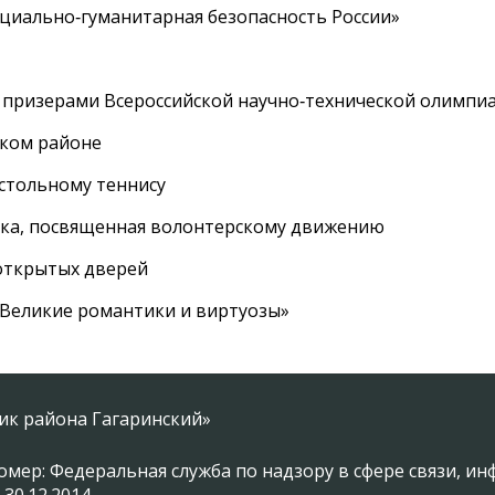
циально‑гуманитарная безопасность России»
 призерами Всероссийской научно‑технической олимпи
ском районе
астольному теннису
вка, посвященная волонтерскому движению
 открытых дверей
 «Великие романтики и виртуозы»
ник района Гагаринский»
омер: Федеральная служба по надзору в сфере связи, 