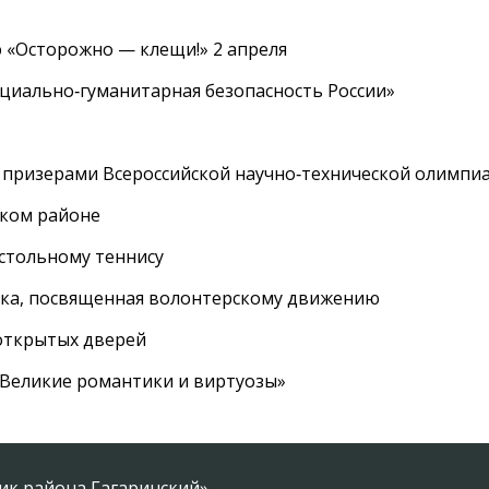
 «Осторожно — клещи!» 2 апреля
циально‑гуманитарная безопасность России»
 призерами Всероссийской научно‑технической олимпи
ском районе
астольному теннису
вка, посвященная волонтерскому движению
 открытых дверей
 «Великие романтики и виртуозы»
ник района Гагаринский»