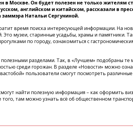
н в Москве. Он будет полезен не только жителям с
русском, английском и китайском, рассказали в пре
а заммэра Натальи Сергуниной.
ократит время поиска интересующей информации. На но
. Это музеи, старинные усадьбы, храмы и памятники. Т
прогулками по городу, ознакомиться с гастрономическ
полезными разделами. Так, в «Лучшем» подобраны те м
остью среди горожан. В разделе «Новости» можно озна
квастобой» пользователи смогут посмотреть различные
смогут найти полезную информация – как оформить визу
 того, там можно узнать всё об общественном транспо