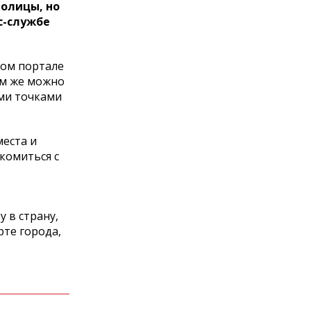
толицы, но
сс-службе
вом портале
ам же можно
ими точками
еста и
комиться с
 в страну,
рте города,