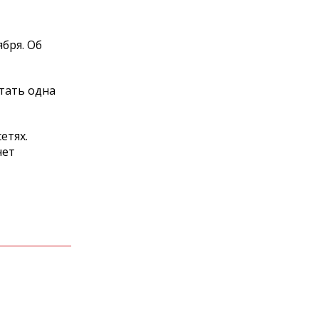
бря. Об
тать одна
етях.
чет