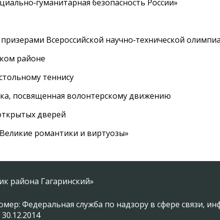
циально‑гуманитарная безопасность России»
 призерами Всероссийской научно‑технической олимпи
ском районе
астольному теннису
вка, посвященная волонтерскому движению
 открытых дверей
 «Великие романтики и виртуозы»
ник района Гагаринский»
омер: Федеральная служба по надзору в сфере связи, 
 30.12.2014