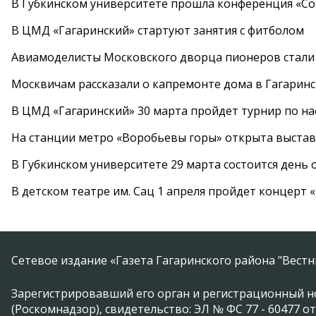
В Губкинском университете прошла конференция «Со
В ЦМД «Гагаринский» стартуют занятия с фитболом
Авиамоделисты Московского дворца пионеров стали
Москвичам рассказали о капремонте дома в Гагарин
В ЦМД «Гагаринский» 30 марта пройдет турнир по н
На станции метро «Воробьевы горы» открыта выста
В Губкинском университете 29 марта состоится день
В детском театре им. Сац 1 апреля пройдет концерт
Сетевое издание «Газета Гагаринского района "Вест
Зарегистрировавший его орган и регистрационный н
(Роскомнадзор), свидетельство: ЭЛ № ФС 77 - 60477 от