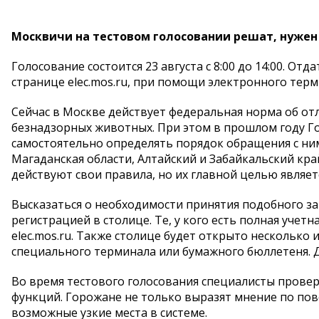
Москвичи на тестовом голосовании решат, нужен
Голосование состоится 23 августа с 8:00 до 14:00. От
странице elec.mos.ru, при помощи электронного тер
Сейчас в Москве действует федеральная норма об от
безнадзорных животных. При этом в прошлом году Г
самостоятельно определять порядок обращения с ним
Магаданская области, Алтайский и Забайкальский край
действуют свои правила, но их главной целью являе
Высказаться о необходимости принятия подобного з
регистрацией в столице. Те, у кого есть полная учетн
elec.mos.ru. Также столице будет открыто несколько
специального терминала или бумажного бюллетеня. Дл
Во время тестового голосования специалисты провер
функций. Горожане не только выразят мнение по пов
возможные узкие места в системе.