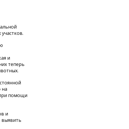
иальной
 участков.
лю
ая и
 них теперь
ивотных.
остоянной
о на
с при помощи
ов и
т выявить