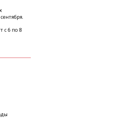
х
сентября.
с 6 по 8
ады