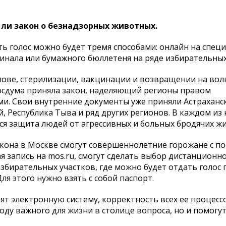
 ли закон о безнадзорных животных.
дать голос можно будет тремя способами: онлайн на спец
минала или бумажного бюллетеня на ряде избирательных
лове, стерилизации, вакцинации и возвращении на во
осдума приняла закон, наделяющий регионы правом
и. Свои внутренние документы уже приняли Астраханск
, Республика Тыва и ряд других регионов. В каждом из
тся защита людей от агрессивных и больных бродячих ж
акона в Москве смогут совершеннолетние горожане с п
ая запись на mos.ru, смогут сделать выбор дистанционн
 избирательных участков, где можно будет отдать голо
я этого нужно взять с собой паспорт.
ят электронную систему, корректность всех ее процесс
оду важного для жизни в столице вопроса, но и помогу