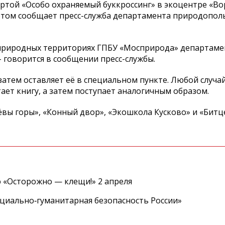
артой «Особо охраняемый буккроссинг» в экоцентре «В
 этом сообщает пресс-служба департамента природопол
а природных территориях ГПБУ «Мосприрода» департаме
 говорится в сообщении пресс-службы.
 затем оставляет её в специальном пункте. Любой случ
тает книгу, а затем поступает аналогичным образом.
вы горы», «Конный двор», «Экошкола Кусково» и «Битце
 «Осторожно — клещи!» 2 апреля
циально‑гуманитарная безопасность России»