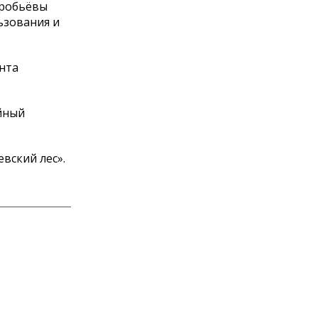
оробьёвы
ьзования и
нта
айный
вский лес».